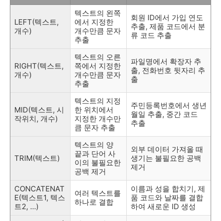
텍스트의 왼쪽
회원 ID에서 가입 연도
LEFT(텍스트,
에서 지정한
추출, 제품 코드에서 분
개수)
개수만큼 문자
류 코드 추출
추출
텍스트의 오른
파일명에서 확장자 추
RIGHT(텍스트,
쪽에서 지정한
출, 전화번호 뒷자리 추
개수)
개수만큼 문자
출
추출
텍스트의 지정
주민등록번호에서 생년
MID(텍스트, 시
한 위치에서
월일 추출, 중간 코드
작위치, 개수)
지정한 개수만
추출
큼 문자 추출
텍스트의 양
외부 데이터 가져올 때
끝과 단어 사
TRIM(텍스트)
생기는 불필요한 공백
이의 불필요한
제거
공백 제거
CONCATENAT
이름과 성을 합치기, 제
여러 텍스트를
E(텍스트1, 텍스
품 코드와 날짜를 결합
하나로 결합
트2, ...)
하여 새로운 ID 생성