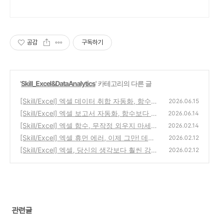
공감
구독하기
'
Skill_Excel&DataAnalytics
' 카테고리의 다른 글
[Skill/Excel] 엑셀 데이터 취합 자동화, 함수보
2026.06.15
다 먼저 해야 할 양식 통일 5가지
[Skill/Excel] 엑셀 보고서 자동화, 함수보다 먼
(0)
2026.06.14
저 봐야 할 3가지
[Skill/Excel] 엑셀 함수, 무작정 외우지 마세요!
(0)
2026.02.14
실무 효율 200% 높이는 함수 활용 전략
[Skill/Excel] 엑셀 휴먼 에러, 이제 그만! 데이
(0)
2026.02.12
터 구조화로 칼퇴하는 비법
[Skill/Excel] 엑셀, 당신의 생각보다 훨씬 강력
(0)
2026.02.12
한 도구입니다: 실무 효율을 높이는 첫걸음
(2)
관련글