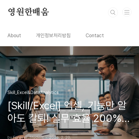
본문 바로가기
영원한배움
About
개인정보처리방침
Contact
Skill_Excel&DataAnalytics
[Skill/Excel] 엑셀, 기능만 알
아도 칼퇴! 실무 효율 200%
높이는 핵심 기능 마스터하기
by Forever_Student
2026. 2. 20.