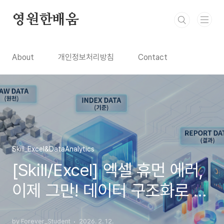
본문 바로가기
영원한배움
About
개인정보처리방침
Contact
Skill_Excel&DataAnalytics
[Skill/Excel] 엑셀 휴먼 에러,
이제 그만! 데이터 구조화로 칼
퇴하는 비법
by Forever_Student
2026. 2. 12.