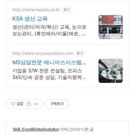
http://www.ksaedu.or.kr
광고
KSA 생산 교육
생산(관리/자격/혁신) 교육, 눈으로
보는관리, (휴먼에러/이물)제로, 표
준화관리
http://www.anyussystems.com
광고
MS상담전문 애니어스시스템
즈 고객과 소통하는 IT 파트너
기업용 S/W 전문 컨설팅, 오피스
365/단속 공문 상담, 기술지원엑셀
소프트웨어 및 솔루션 컨설팅 기업
으로 고객 환경에 최적화된 상담을
제공합니다.
공감
구독하기
'
Skill_Excel&DataAnalytics
' 카테고리의 다른 글